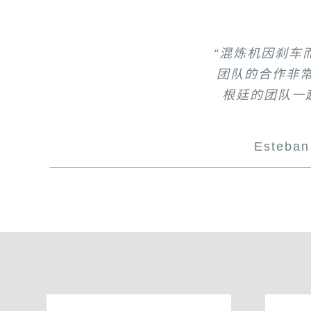
“自从我们与布
“混炼机因刹车
“布斯是一个很
“我对你们从项
“布斯是一个优
“布斯是一个
为NFC和布斯
团队的合作非
少需要备
斯团队
根廷的团队一
懈地提供
Mohamme
Eng. Samir Al
Jameel Al
Ihab Sh
Esteba