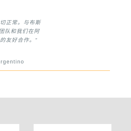
一切正常。与布斯
维修费用很低，很
。你们的辛勤工作
的性能。另外，布
的出色工作。”
斯混炼生产线生产
真诚合作，坚持不
团队和我们在阿
的功能。”
了解。”
的友好合作。”
而努力。”
a Cables
Ltd. (PLASCOM)
ers, 沙特阿拉伯
dustries
gentino