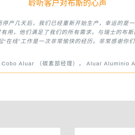
聆听客户对布斯的心声
斯建立合作关系以来，
而停产几天后，我们已经重新开始生产，幸运的是
好的合作伙伴，因为它的产品质量和产量都很高，
目开始以来一直给予的支持和理解表示衷心的感谢
秀的合作伙伴，因为它的配混使产品达到了非常好
很好的合作伙伴，因为布斯是高科技公司。谢谢你们
“布斯混炼机配混性能好，质量高。”
PLASCOM
就成功地利用布
的长期合作奠定了坚实的基础。我希望我们能继续
常有用，他们满足了我们的所有需求。与瑞士的布斯
件。布斯混炼机是一款非常好的产品，它具有独特
的技术支持也很完善。在商业上，布斯意味着充分
电线电缆用聚合物化合物。”
起“在线”工作是一次非常愉快的经历。非常感谢你们
技术服务和维修工作，为NFC和布斯树立良好的声誉
d Jouda Abdul Aziz （PVC 工厂生产经理）Bahr
SIPCHEM, Gulf Advanced Cable Insulation
louni（工厂经理） Arab Co. for Cable Polymers 
masri （项目经理）, Arabian Gulf Manufactur
araf （工厂经理） Gulf Plastic & Converting In
n Cobo Aluar （碳素部经理）， Aluar Aluminio Ar
Hao先生, NFC项目经理