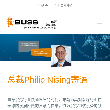
跳
English
布斯总部网站
过
内
容
总裁Philip Nising寄语
置身混炼行业快速发展的时代，布斯为其对混炼行业在
全球的发展所做的贡献而自豪。作为混炼审核设备的领