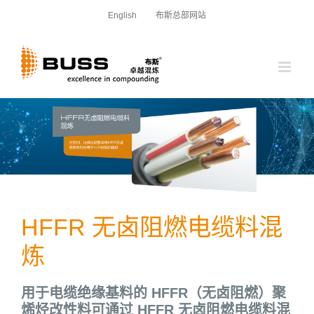
跳
English
布斯总部网站
过
内
容
HFFR 无卤阻燃电缆料混
炼
用于电缆绝缘基料的 HFFR（无卤阻燃）聚
烯烃改性料可通过 HFFR 无卤阻燃电缆料混