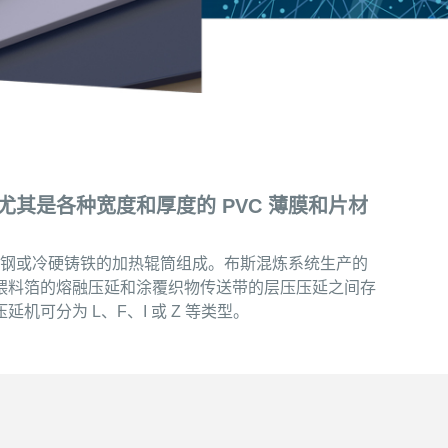
其是各种宽度和厚度的 PVC 薄膜和片材
为亮钢或冷硬铸铁的加热辊筒组成。布斯混炼系统生产的
喂料箔的熔融压延和涂覆织物传送带的层压压延之间存
分为 L、F、I 或 Z 等类型。