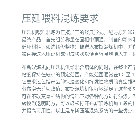
压延喂料混炼要求
压延机喂料混炼为直接加工的经典形式。配方原料通
最终产品：首先组分称量在固相中预混。制备的粉末
循环材料，如边缘修整物）被送入布斯混炼机中，并
被直接送入压延机或切成块状以便更容易地喂入第一
布斯混炼机向压延机供给混合熔体的同时，在整个产
粘度保持在较小的预定范围，产能范围通常在1:3 至 1:
它要求还包括产品的快速变化和挥发性物质的真空排
分布窄无剪切峰值，布斯混炼机很好地满足了这些要
可在不改变螺杆结构的情况下对各种配方进行混炼。
转换为透明配方，可以轻松打开布斯混炼机加工段的
并提高可用性。以上是布斯压延混炼系统的一些优点