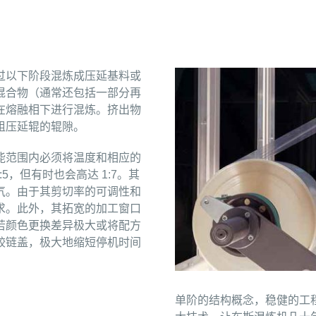
过以下阶段混炼成压延基料或
混合物（通常还包括一部分再
在熔融相下进行混炼。挤出物
组压延辊的辊隙。
能范围内必须将温度和相应的
5，但有时也会高达 1:7。其
气。由于其剪切率的可调性和
求。此外，其拓宽的加工窗口
若颜色更换差异极大或将配方
铰链盖，极大地缩短停机时间
。
单阶的结构概念，稳健的工