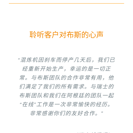
聆听客户对布斯的心声
“混炼机因刹车而停产几天后，我们已
“我对你们从项目开始以来一直给予的
“自从我们与布斯建立合作关系以来，
“布斯是一个很好的合作伙伴，因为布
“布斯是一个很好的合作伙伴，因为它
“布斯是一个优秀的合作伙伴，因为它
“布斯混炼机配混性能好，质量高。”
PLASCOM
支持和理解表示衷心的感谢。你们的
斯是高科技公司。谢谢你们的出色工
的产品质量和产量都很高，维修费用
的配混使产品达到了非常好的性能。
经重新开始生产，幸运的是一切正
就成功地利用布斯混炼生
产线生产电线电缆用聚合物化合物。”
辛勤工作为NFC和布斯的长期合作奠
常。与布斯团队的合作非常有用，他
很低，很少需要备件。布斯混炼机是
另外，布斯团队的技术支持也很完
作。”
SIPCHEM, Gulf Advanced Cable
们满足了我们的所有需求。与瑞士的
定了坚实的基础。我希望我们能继续
一款非常好的产品，它具有独特的功
善。在商业上，布斯意味着充分了
Insulation
布斯团队和我们在阿根廷的团队一起
真诚合作，坚持不懈地提供技术服务
能。”
解。”
Mohammed Jouda Abdul Aziz （PVC 工
Eng. Samir Allouni（工厂经理） Arab
和维修工作，为NFC和布斯树立良好
“在线”工作是一次非常愉快的经历。
Co. for Cable Polymers Ltd.
厂生产经理）Bahra Cables
非常感谢你们的友好合作。”
的声誉而努力。”
(PLASCOM)
Ihab Sharaf （工厂经理） Gulf Plastic &
Jameel Almasri （项目经理）, Arabian
Gulf Manufacturers, 沙特阿拉伯
Converting Industries