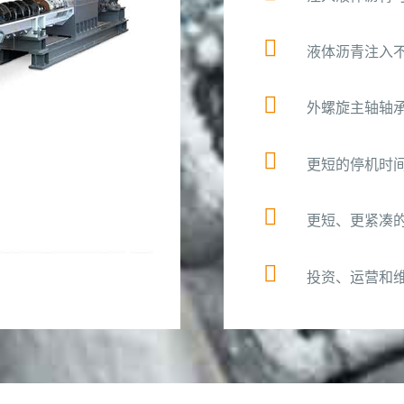
液体沥青注入
外螺旋主轴轴
更短的停机时
更短、更紧凑
投资、运营和