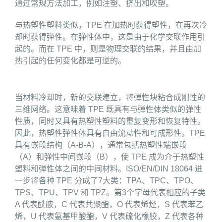
通过常规方法加工，例如注塑、挤出和吹塑。
与热塑性塑料类似，TPE 在加热时获得塑性，在再次冷
却时获得弹性。在弹性体中，这是由于化学交联作用引
起的。而在 TPE 中，则是物理交联的结果，并且由加
热引起的任何变化都是可逆的。
当材料冷却时，新的交联建立，将弹性块粘合成刚性的
三维网络。这意味着 TPE 既具有与弹性体类似的弹性
性质，同时又具有热塑性塑料的重复变形和恢复特性。
因此，热塑性弹性体具有自由流动性和可成形性。TPE
具有嵌段结构（A-B-A），通常包括热塑性端嵌段
（A）和弹性中间嵌段（B），使 TPE 成为介于热塑性
塑料和弹性体之间的中间材料。ISO/EN/DIN 18064 进
一步将各种 TPE 分成了7大类：TPA、TPC、TPO、
TPS、TPU、TPV 和 TPZ。第3个字母代表相应的子类
A 代表酰胺，C 代表共聚酯，O 代表烯烃，S 代表苯乙
烯，U 代表氨基甲酸酯，V 代表硫化橡胶，Z 代表各种