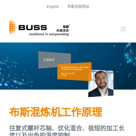
跳
English
布斯总部网站
过
内
容
布斯混炼机工作原理
往复式螺杆芯轴、优化混合、极短的加工长
度以及出色的温度控制