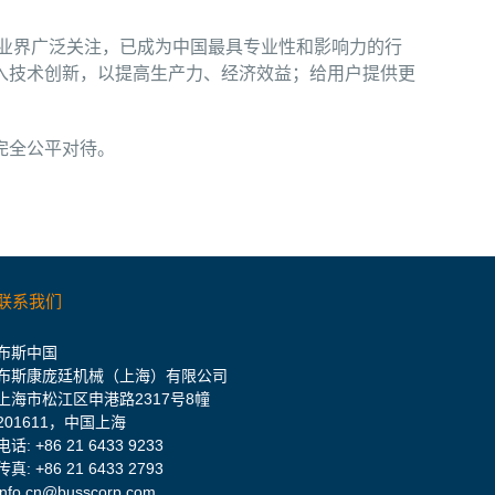
受业界广泛关注，已成为中国最具专业性和影响力的行
入技术创新，以提高生产力、经济效益；给用户提供更
完全公平对待。
联系我们
布斯中国
布斯康庞廷机械（上海）有限公司
上海市松江区申港路2317号8幢
201611，中国上海
电话:
+86 21 6433 9233
传真: +86 21 6433 2793
info.cn@busscorp.com