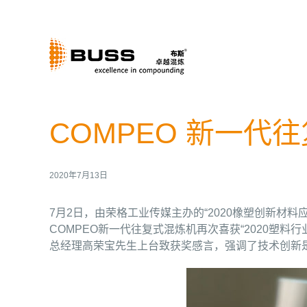
跳
过
内
容
COMPEO 新一代
2020年7月13日
7月2日，由荣格工业传媒主办的“2020橡塑创新材
COMPEO新一代往复式混炼机再次喜获“2020塑
总经理高荣宝先生上台致获奖感言，强调了技术创新